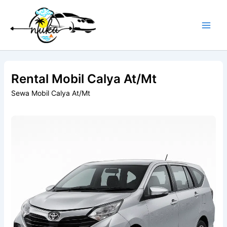
Skip
to
content
Rental Mobil Calya At/Mt
Sewa Mobil Calya At/Mt