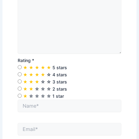
Rating
*
★
★
★
★
★
5 stars
★
★
★
★
☆
4 stars
★
★
★
☆
☆
3 stars
★
★
☆
☆
☆
2 stars
★
☆
☆
☆
☆
1 star
Name*
Email*