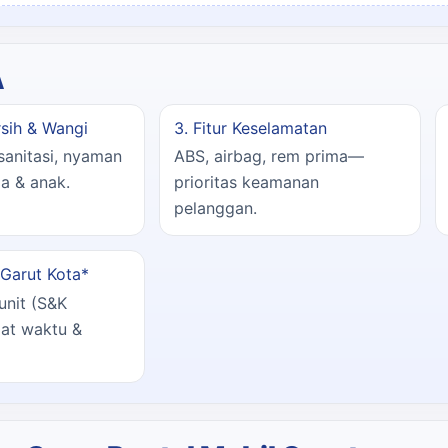
A
ersih & Wangi
3. Fitur Keselamatan
isanitasi, nyaman
ABS, airbag, rem prima—
a & anak.
prioritas keamanan
pelanggan.
 Garut Kota*
unit (S&K
mat waktu &