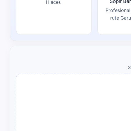
Sopir Be
Hiace).
Profesiona
rute Garu
S